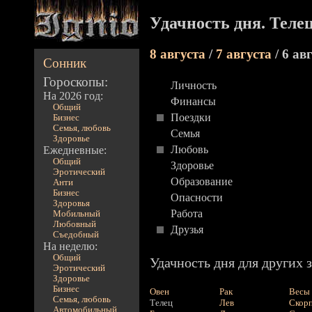
Удачность дня. Теле
8 августа
/
7 августа
/ 6 ав
Сонник
Гороскопы:
Личность
На 2026 год:
Финансы
Общий
Поездки
Бизнес
Семья, любовь
Семья
Здоровье
Любовь
Ежедневные:
Общий
Здоровье
Эротический
Образование
Анти
Бизнес
Опасности
Здоровья
Работа
Мобильный
Любовный
Друзья
Съедобный
На неделю:
Общий
Удачность дня для других з
Эротический
Здоровье
Бизнес
Овен
Рак
Весы
Семья, любовь
Телец
Лев
Скор
Автомобильный