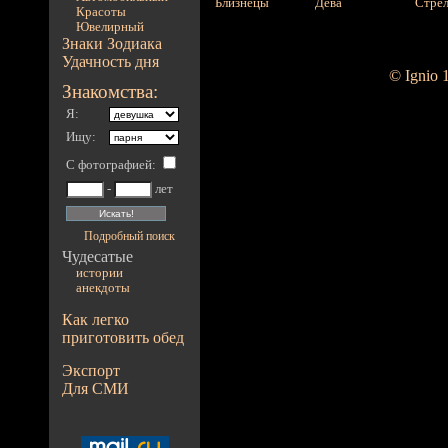
Близнецы
Дева
Стре
Красоты
Ювелирный
Знаки Зодиака
Удачность дня
© Ignio 
Знакомства:
Я:
Ищу:
С фотографией
:
-
лет
Подробный поиск
Чудесатые
истории
анекдоты
Как легко
приготовить обед
Экспорт
Для СМИ