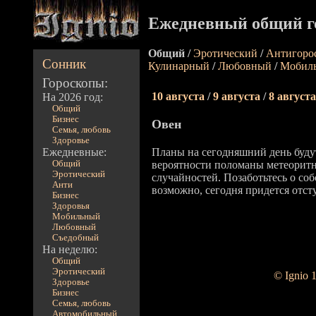
Ежедневный общий г
Общий /
Эротический
/
Антигоро
Сонник
Кулинарный
/
Любовный
/
Мобил
Гороскопы:
10 августа
/
9 августа
/
8 августа
На 2026 год:
Общий
Бизнес
Овен
Семья, любовь
Здоровье
Ежедневные:
Планы на сегодняшний день буду
Общий
вероятности поломаны метеорит
Эротический
случайностей. Позаботьтесь о со
Анти
возможно, сегодня придется отст
Бизнес
Здоровья
Мобильный
Любовный
Съедобный
На неделю:
Общий
Эротический
© Ignio 
Здоровье
Бизнес
Семья, любовь
Автомобильный