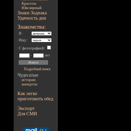
Красоты
Ювелирный
Знаки Зодиака
Удачность дня
Знакомства:
Я:
Ищу:
С фотографией
:
-
лет
Подробный поиск
Чудесатые
истории
анекдоты
Как легко
приготовить обед
Экспорт
Для СМИ