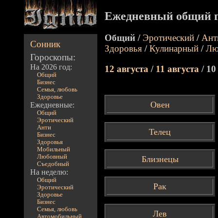
Ежедневный общий г
Общий /
Эротический
/
Ант
Сонник
Здоровья
/
Кулинарный
/
Лю
Гороскопы:
На 2026 год:
12 августа
/
11 августа
/ 10
Общий
Бизнес
Семья, любовь
Здоровье
Овен
Ежедневные:
Общий
Эротический
Анти
Телец
Бизнес
Здоровья
Мобильный
Любовный
Близнецы
Съедобный
На неделю:
Общий
Рак
Эротический
Здоровье
Бизнес
Семья, любовь
Лев
Автомобильный