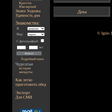
Красоты
Ювелирный
Знаки Зодиака
Дева
Удачность дня
Знакомства:
Я:
© Ignio 
Ищу:
С фотографией
:
-
лет
Подробный поиск
Чудесатые
истории
анекдоты
Как легко
приготовить обед
Экспорт
Для СМИ