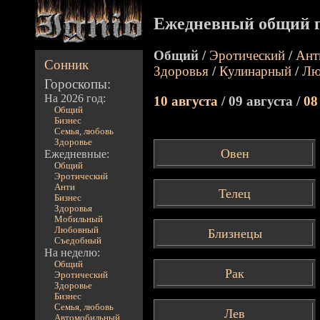
Ежедневный общий г
Общий /
Эротический
/
Ант
Сонник
Здоровья
/
Кулинарный
/
Лю
Гороскопы:
На 2026 год:
10 августа
/ 09 августа /
08
Общий
Бизнес
Семья, любовь
Здоровье
Овен
Ежедневные:
Общий
Эротический
Анти
Телец
Бизнес
Здоровья
Мобильный
Любовный
Близнецы
Съедобный
На неделю:
Общий
Рак
Эротический
Здоровье
Бизнес
Семья, любовь
Лев
Автомобильный