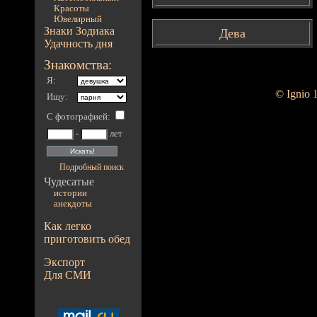
Красоты
Ювелирный
Знаки Зодиака
Дева
Удачность дня
Знакомства:
Я:
© Ignio 
Ищу:
С фотографией
:
-
лет
Подробный поиск
Чудесатые
истории
анекдоты
Как легко
приготовить обед
Экспорт
Для СМИ