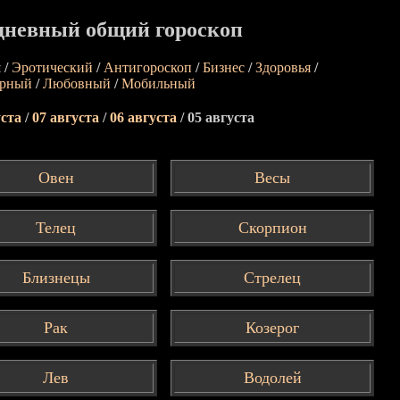
дневный общий гороскоп
 /
Эротический
/
Антигороскоп
/
Бизнес
/
Здоровья
/
арный
/
Любовный
/
Мобильный
уста
/
07 августа
/
06 августа
/ 05 августа
Овен
Весы
Телец
Скорпион
Близнецы
Стрелец
Рак
Козерог
Лев
Водолей