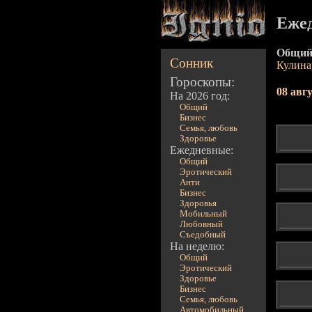
Еже
Общий
Сонник
Кулин
Гороскопы:
08 авг
На 2026 год:
Общий
Бизнес
Семья, любовь
Здоровье
Ежедневные:
Общий
Эротический
Анти
Бизнес
Здоровья
Мобильный
Любовный
Съедобный
На неделю:
Общий
Эротический
Здоровье
Бизнес
Семья, любовь
Автомобильный