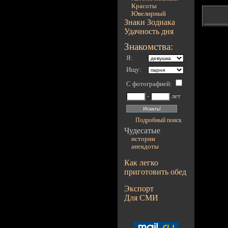
Красоты
Ювелирный
Знаки Зодиака
Удачность дня
Знакомства:
Я:
Ищу:
С фотографией
:
-
лет
Подробный поиск
Чудесатые
истории
анекдоты
Как легко
приготовить обед
Экспорт
Для СМИ