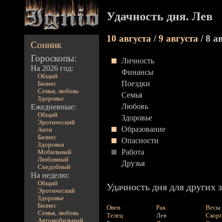
Удачность дня. Лев
10 августа
/
9 августа
/ 8 а
Сонник
Гороскопы:
Личность
На 2026 год:
Финансы
Общий
Поездки
Бизнес
Семья, любовь
Семья
Здоровье
Любовь
Ежедневные:
Общий
Здоровье
Эротический
Образование
Анти
Бизнес
Опасности
Здоровья
Работа
Мобильный
Любовный
Друзья
Съедобный
На неделю:
Общий
Удачность дня для других з
Эротический
Здоровье
Бизнес
Овен
Рак
Весы
Семья, любовь
Телец
Лев
Скор
Автомобильный