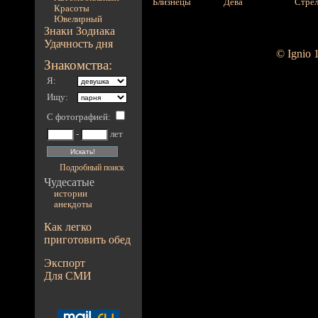
Близнецы
Дева
Стре
Красоты
Ювелирный
Знаки Зодиака
Удачность дня
© Ignio 
Знакомства:
Я:
Ищу:
С фотографией
:
-
лет
Подробный поиск
Чудесатые
истории
анекдоты
Как легко
приготовить обед
Экспорт
Для СМИ