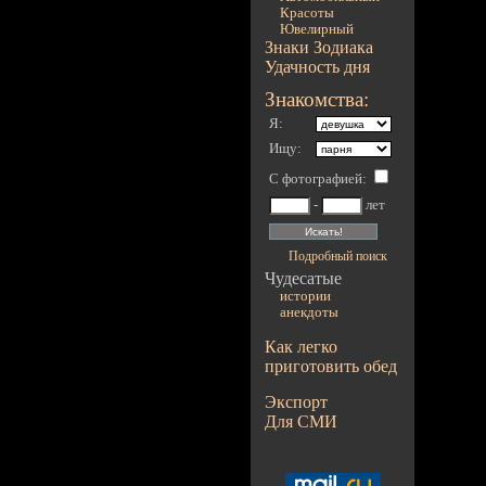
Красоты
Ювелирный
Знаки Зодиака
Удачность дня
Знакомства:
Я:
Ищу:
С фотографией
:
-
лет
Подробный поиск
Чудесатые
истории
анекдоты
Как легко
приготовить обед
Экспорт
Для СМИ