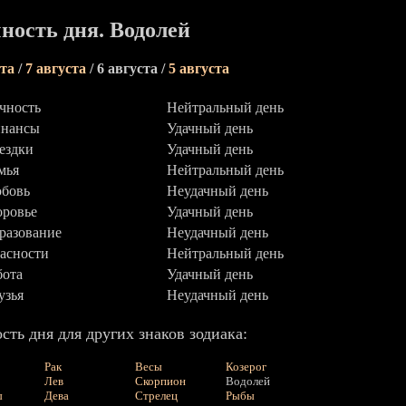
ность дня. Водолей
ста
/
7 августа
/ 6 августа /
5 августа
чность
Нейтральный день
нансы
Удачный день
ездки
Удачный день
мья
Нейтральный день
бовь
Неудачный день
оровье
Удачный день
разование
Неудачный день
асности
Нейтральный день
бота
Удачный день
узья
Неудачный день
сть дня для других знаков зодиака:
Рак
Весы
Козерог
Лев
Скорпион
Водолей
ы
Дева
Стрелец
Рыбы