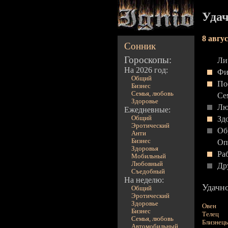
Удач
8 авгу
Сонник
Гороскопы:
Ли
На 2026 год:
Фи
Общий
По
Бизнес
Семья, любовь
Се
Здоровье
Лю
Ежедневные:
Общий
Зд
Эротический
Об
Анти
Бизнес
Оп
Здоровья
Ра
Мобильный
Любовный
Др
Съедобный
На неделю:
Удачно
Общий
Эротический
Здоровье
Овен
Бизнес
Телец
Семья, любовь
Близнец
Автомобильный