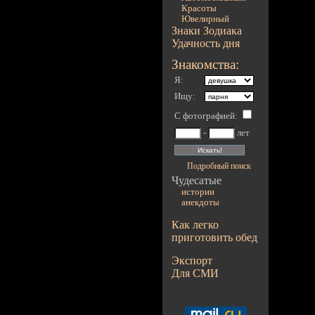
Красоты
Ювелирный
Знаки Зодиака
Удачность дня
Знакомства:
Я:
Ищу:
С фотографией
:
-
лет
Подробный поиск
Чудесатые
истории
анекдоты
Как легко
приготовить обед
Экспорт
Для СМИ