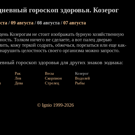
невный гороскоп здоровья. Козерог
уста
/
09 августа
/ 08 августа /
07 августа
 день Козерогам не стоит изображать бурную хозяйственную
ность. Толком ничего не сделаете, а вот палец дверью
ть, кожу теркой содрать, обжечься, порезаться или еще как-
 нарушить целостность своего организма можно запросто.
вный гороскоп здоровья для других знаков зодиака:
Рак
Весы
Козерог
Лев
Скорпион
Водолей
ы
Дева
Стрелец
Рыбы
© Ignio 1999-2026