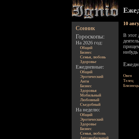
Ежед
10 авг
Сонник
В этот
Гороскопы:
деятель
На 2026 год:
прищеми
Общий
нибудь
Бизнес
Семья, любовь
Здоровье
Ежедне
Ежедневные:
Общий
Овен
Эротический
Телец
Анти
Близнец
Бизнес
Здоровья
Мобильный
Любовный
Съедобный
На неделю:
Общий
Эротический
Здоровье
Бизнес
Семья, любовь
Автомобильный