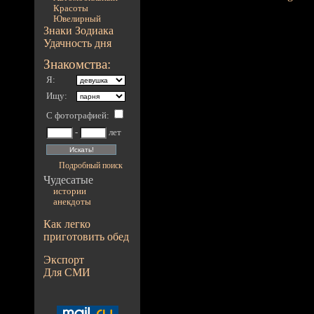
Красоты
Ювелирный
Знаки Зодиака
Удачность дня
Знакомства:
Я:
Ищу:
С фотографией
:
-
лет
Подробный поиск
Чудесатые
истории
анекдоты
Как легко
приготовить обед
Экспорт
Для СМИ