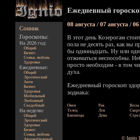
Ежедневный гороскоп
08 августа
/
07 августа
/
06
Сонник
Гороскопы:
В этот день Козерогам стои
На 2026 год:
пола не десять раз, как вы п
Общий
бы одиннадцать. Ну или оди
Бизнес
отжиматься неспособны. Не
Семья, любовь
Здоровье
просто необходим - в том чи
Ежедневные:
духа.
Общий
Эротический
Анти
Ежедневный гороскоп здор
Бизнес
зодиака:
Здоровья
Мобильный
Любовный
Овен
Рак
Весы
Съедобный
На неделю:
Телец
Лев
Скор
Близнецы
Дева
Стре
Общий
Эротический
Здоровье
Бизнес
Семья, любовь
© Ignio 
Автомобильный