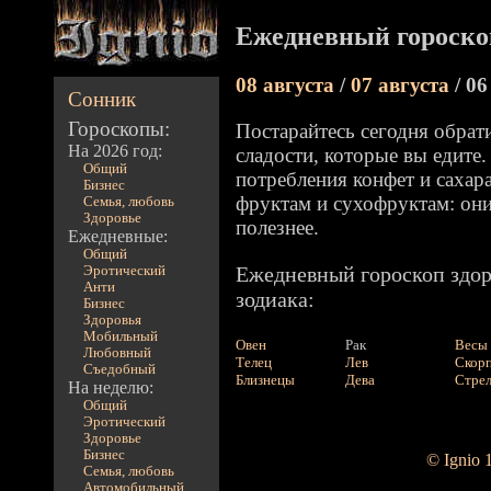
Ежедневный гороскоп
08 августа
/
07 августа
/ 06
Сонник
Гороскопы:
Постарайтесь сегодня обрат
На 2026 год:
сладости, которые вы едите
Общий
потребления конфет и сахар
Бизнес
фруктам и сухофруктам: они
Семья, любовь
Здоровье
полезнее.
Ежедневные:
Общий
Ежедневный гороскоп здор
Эротический
Анти
зодиака:
Бизнес
Здоровья
Мобильный
Овен
Рак
Весы
Любовный
Телец
Лев
Скор
Съедобный
Близнецы
Дева
Стре
На неделю:
Общий
Эротический
Здоровье
Бизнес
© Ignio 
Семья, любовь
Автомобильный