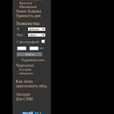
Красоты
Ювелирный
Знаки Зодиака
Удачность дня
Знакомства:
Я:
Ищу:
С фотографией
:
-
лет
Подробный поиск
Чудесатые
истории
анекдоты
Как легко
приготовить обед
Экспорт
Для СМИ