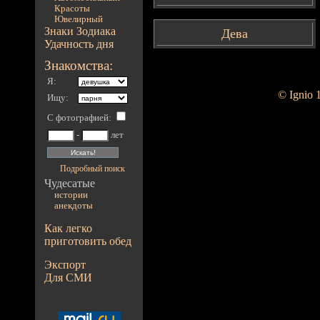
Красоты
Ювелирный
Знаки Зодиака
Дева
Удачность дня
Знакомства:
Я:
© Ignio 
Ищу:
С фотографией
:
-
лет
Подробный поиск
Чудесатые
истории
анекдоты
Как легко
приготовить обед
Экспорт
Для СМИ