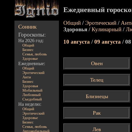
Ежедневный гороско
Общий
/
Эротический
/
Ант
Сонник
Здоровья /
Кулинарный
/
Л
Гороскопы:
На 2026 год:
10 августа
/
09 августа
/ 08
Общий
Бизнес
Семья, любовь
Здоровье
Овен
Ежедневные:
Общий
Эротический
Анти
Телец
Бизнес
Здоровья
Мобильный
Любовный
Близнецы
Съедобный
На неделю:
Общий
Рак
Эротический
Здоровье
Бизнес
Семья, любовь
Лев
Автомобильный