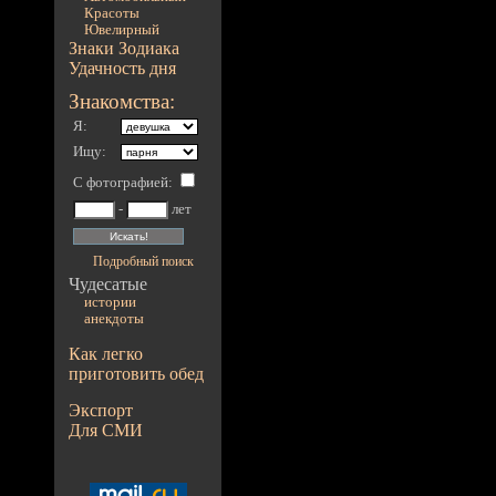
Красоты
Ювелирный
Знаки Зодиака
Удачность дня
Знакомства:
Я:
Ищу:
С фотографией
:
-
лет
Подробный поиск
Чудесатые
истории
анекдоты
Как легко
приготовить обед
Экспорт
Для СМИ