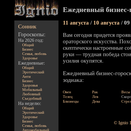
Ежедневный бизнес-
11 августа
/
10 августа
/ 09
Сонник
Гороскопы:
Вам сегодня придется прояв
На 2026 год:
ораторского искусства. Пох
Общий
скептически настроенные со
Бизнес
руки — трудная победа стои
Семья, любовь
Здоровье
усилия окупятся.
Ежедневные:
Общий
Ежедневный бизнес-гороск
Эротический
Анти
зодиака:
Бизнес
Здоровья
Мобильный
Овен
Рак
Весы
Любовный
Телец
Лев
Скор
Съедобный
Близнецы
Дева
Стре
На неделю:
Общий
Эротический
Здоровье
Бизнес
© Ignio 
Семья, любовь
Автомобильный