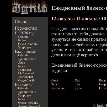
Ежедневный бизнес-г
12 августа
/
11 августа
/ 10
Сонник
Гороскопы:
Сегодня коллегам понадоби
На 2026 год:
стоит просить себя дважды,
Общий
аукнуться не самым приятн
Бизнес
посильное содействие, поде
Семья, любовь
Здоровье
утешьте того, кто работает
Ежедневные:
дела к вам ещё вернутся.
Общий
Эротический
Анти
Ежедневный бизнес-гороск
Бизнес
зодиака:
Здоровья
Мобильный
Любовный
Овен
Рак
Весы
Съедобный
На неделю:
Телец
Лев
Скор
Близнецы
Дева
Стре
Общий
Эротический
Здоровье
Бизнес
Семья, любовь
© Ignio 
Автомобильный