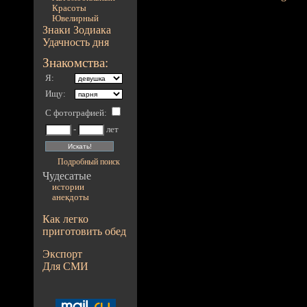
Красоты
Ювелирный
Знаки Зодиака
Удачность дня
Знакомства:
Я:
Ищу:
С фотографией
:
-
лет
Подробный поиск
Чудесатые
истории
анекдоты
Как легко
приготовить обед
Экспорт
Для СМИ