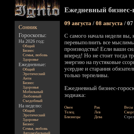
Ежедневный бизнес-г
09 августа
/
08 августа
/ 07
Сонник
Гороскопы:
С самого начала недели вы, 
На 2026 год:
перевыполнить все мыслим
Общий
производства! Если ваши си
Бизнес
вперед! Но не стоит тогда 
Семья, любовь
Здоровье
энергию на пустяковые ссо
Ежедневные:
усердие и старания обязател
Общий
Эротический
только терпеливы.
Анти
Бизнес
Ежедневный бизнес-гороск
Здоровья
Мобильный
зодиака:
Любовный
Съедобный
На неделю:
Овен
Рак
Весы
Общий
Телец
Лев
Скор
Эротический
Близнецы
Дева
Стре
Здоровье
Бизнес
Семья, любовь
Автомобильный