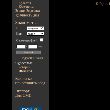
Красоты
© Ignio 
Ювелирный
Знаки Зодиака
Удачность дня
Знакомства:
Я:
Ищу:
С фотографией
:
-
лет
Подробный поиск
Чудесатые
истории
анекдоты
Как легко
приготовить обед
Экспорт
Для СМИ