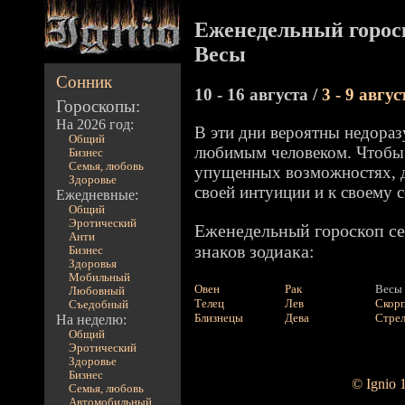
Еженедельный горос
Весы
Сонник
10 - 16 августа /
3 - 9 авгус
Гороскопы:
На 2026 год:
В эти дни вероятны недораз
Общий
любимым человеком. Чтобы 
Бизнес
Семья, любовь
упущенных возможностях, д
Здоровье
своей интуиции и к своему с
Ежедневные:
Общий
Эротический
Еженедельный гороскоп се
Анти
знаков зодиака:
Бизнес
Здоровья
Мобильный
Овен
Рак
Весы
Любовный
Телец
Лев
Скор
Съедобный
Близнецы
Дева
Стре
На неделю:
Общий
Эротический
Здоровье
Бизнес
© Ignio 
Семья, любовь
Автомобильный