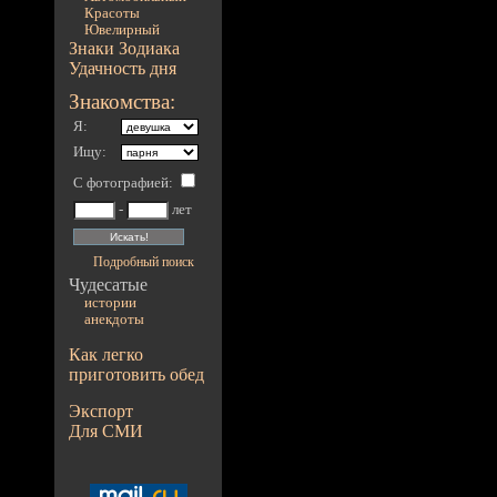
Красоты
Ювелирный
Знаки Зодиака
Удачность дня
Знакомства:
Я:
Ищу:
С фотографией
:
-
лет
Подробный поиск
Чудесатые
истории
анекдоты
Как легко
приготовить обед
Экспорт
Для СМИ