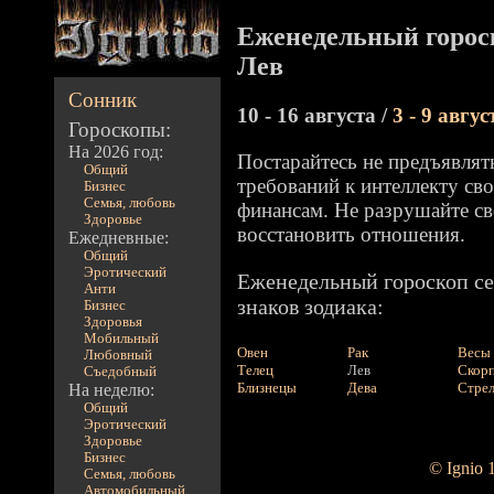
Еженедельный горос
Лев
Сонник
10 - 16 августа /
3 - 9 авгус
Гороскопы:
На 2026 год:
Постарайтесь не предъявля
Общий
требований к интеллекту сво
Бизнес
Семья, любовь
финансам. Не разрушайте св
Здоровье
восстановить отношения.
Ежедневные:
Общий
Эротический
Еженедельный гороскоп се
Анти
знаков зодиака:
Бизнес
Здоровья
Мобильный
Овен
Рак
Весы
Любовный
Телец
Лев
Скор
Съедобный
Близнецы
Дева
Стре
На неделю:
Общий
Эротический
Здоровье
Бизнес
© Ignio 
Семья, любовь
Автомобильный