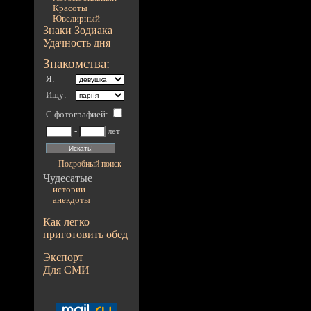
Красоты
Ювелирный
Знаки Зодиака
Удачность дня
Знакомства:
Я:
Ищу:
С фотографией
:
-
лет
Подробный поиск
Чудесатые
истории
анекдоты
Как легко
приготовить обед
Экспорт
Для СМИ