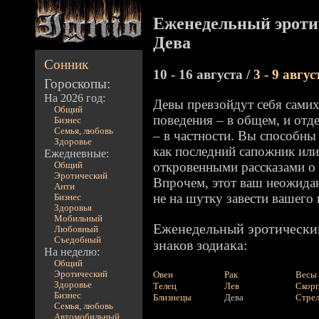
Еженедельный эроти
Дева
Сонник
10 - 16 августа /
3 - 9 авгус
Гороскопы:
На 2026 год:
Девы превзойдут себя самих
Общий
поведения – в общем, и отд
Бизнес
Семья, любовь
– в частности. Вы способны 
Здоровье
как последний сапожник или
Ежедневные:
откровенными рассказами о
Общий
Эротический
Впрочем, этот ваш неожид
Анти
не на шутку завести вашего
Бизнес
Здоровья
Мобильный
Еженедельный эротический
Любовный
Съедобный
знаков зодиака:
На неделю:
Общий
Эротический
Овен
Рак
Весы
Здоровье
Телец
Лев
Скор
Бизнес
Близнецы
Дева
Стре
Семья, любовь
Автомобильный