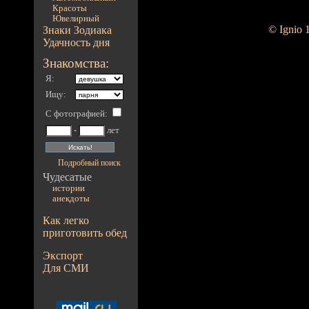
Красоты
Ювелирный
© Ignio 
Знаки Зодиака
Удачность дня
Знакомства:
Я:
Ищу:
С фотографией
:
-
лет
Подробный поиск
Чудесатые
истории
анекдоты
Как легко
приготовить обед
Экспорт
Для СМИ