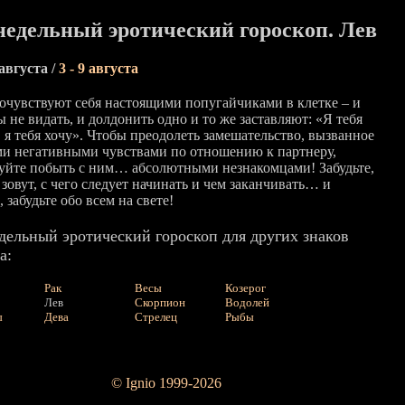
едельный эротический гороскоп. Лев
 августа /
3 - 9 августа
очувствуют себя настоящими попугайчиками в клетке – и
 не видать, и долдонить одно и то же заставляют: «Я тебя
 я тебя хочу». Чтобы преодолеть замешательство, вызванное
и негативными чувствами по отношению к партнеру,
уйте побыть с ним… абсолютными незнакомцами! Забудьте,
 зовут, с чего следует начинать и чем заканчивать… и
 забудьте обо всем на свете!
дельный эротический гороскоп для других знаков
а:
Рак
Весы
Козерог
Лев
Скорпион
Водолей
ы
Дева
Стрелец
Рыбы
© Ignio 1999-2026