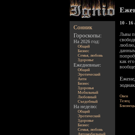
Ежен
10 - 16
Сонник
Львы п
Гороскопы:
свободы
На 2026 год:
люблю,
Общий
данным
Бизнес
Семья, любовь
попроб
Здоровье
как его
Ежедневные:
вообще,
Общий
Эротический
Ежене
Анти
Бизнес
зодиак
Здоровья
Мобильный
Овен
Любовный
Телец
Съедобный
Близнец
На неделю:
Общий
Эротический
Здоровье
Бизнес
Семья, любовь
Автомобильный