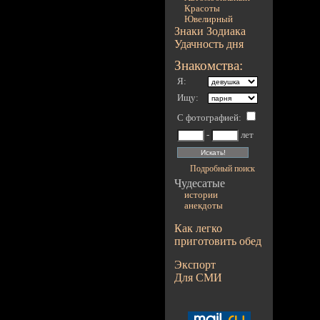
Красоты
Ювелирный
Знаки Зодиака
Удачность дня
Знакомства:
Я:
Ищу:
С фотографией
:
-
лет
Подробный поиск
Чудесатые
истории
анекдоты
Как легко
приготовить обед
Экспорт
Для СМИ