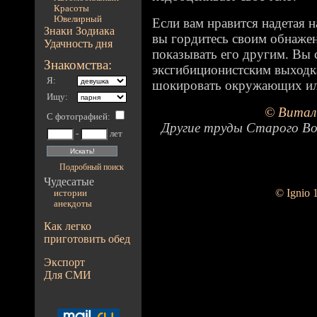
Красоты
Ювелирный
Если вам нравится надетая н
Знаки Зодиака
вы гордитесь своим обнажен
Удачность дня
показывать его другим. Вы 
Знакомства:
эксгибиционистским выходк
Я:
шокировать окружающих ил
Ищу:
© Витал
С фотографией
:
Другие труды Старого Во
-
лет
Подробный поиск
Чудесатые
© Ignio 
истории
анекдоты
Как легко
приготовить обед
Экспорт
Для СМИ