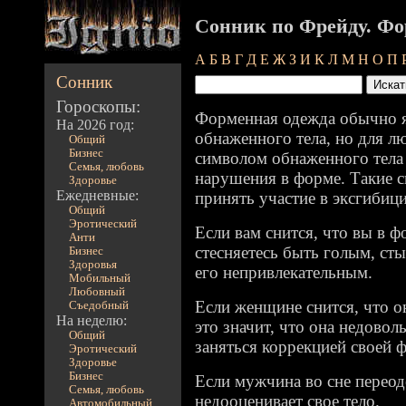
Сонник по Фрейду. Ф
А
Б
В
Г
Д
Е
Ж
З
И
К
Л
М
Н
О
П
Сонник
Гороскопы:
Форменная одежда обычно я
На 2026 год:
обнаженного тела, но для л
Общий
Бизнес
символом обнаженного тела
Семья, любовь
нарушения в форме. Такие 
Здоровье
Ежедневные:
принять участие в эксгибиц
Общий
Эротический
Если вам снится, что вы в фо
Анти
стесняетесь быть голым, сты
Бизнес
Здоровья
его непривлекательным.
Мобильный
Любовный
Если женщине снится, что он
Съедобный
На неделю:
это значит, что она недовол
Общий
заняться коррекцией своей 
Эротический
Здоровье
Бизнес
Если мужчина во сне переоде
Семья, любовь
недооценивает свое тело.
Автомобильный