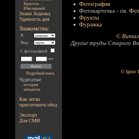
Фотография
Красоты
Ювелирный
Фотокарточка - см.
Фот
Знаки Зодиака
Фрукты
Удачность дня
Фуражка
Знакомства:
© Витал
Я:
Другие труды Старого Во
Ищу:
С фотографией
:
-
лет
© Ignio 
Подробный поиск
Чудесатые
истории
анекдоты
Как легко
приготовить обед
Экспорт
Для СМИ