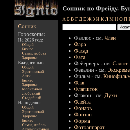
Сонник по Фрейду. Бу
А
Б
В
Г
Д
Е
Ж
З
И
К
Л
М
Н
О
П
Сонник
Гороскопы:
Фаллос - см.
Член
На 2026 год:
Фара
Общий
Бизнес
Фасад
Семья, любовь
Фата
Здоровье
Ежедневные:
Фейерверк - см.
Салют
Общий
Фекалии - см.
Экскрем
Эротический
Фильм - см.
Кинофиль
Анти
Бизнес
Флаг
Здоровья
Флагшток
Мобильный
Любовный
Флакон - см.
Духи
Съедобный
Флейта
На неделю:
Фонарь
Общий
Эротический
Фонтан
Здоровье
Форма
Бизнес
Семья, любовь
Фотоаппарат
Автомобильный