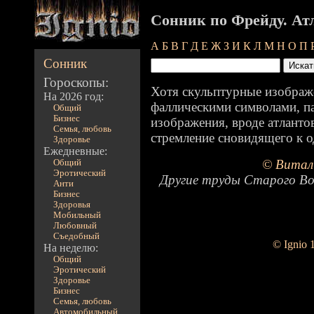
Сонник по Фрейду. Ат
А
Б
В
Г
Д
Е
Ж
З
И
К
Л
М
Н
О
П
Сонник
Гороскопы:
Хотя скульптурные изображ
На 2026 год:
фаллическими символами, п
Общий
Бизнес
изображения, вроде атланто
Семья, любовь
стремление сновидящего к о
Здоровье
Ежедневные:
© Витал
Общий
Эротический
Другие труды Старого Во
Анти
Бизнес
Здоровья
Мобильный
Любовный
Съедобный
© Ignio 
На неделю:
Общий
Эротический
Здоровье
Бизнес
Семья, любовь
Автомобильный