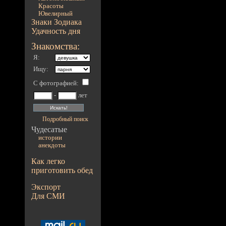
Красоты
Ювелирный
Знаки Зодиака
Удачность дня
Знакомства:
Я:
Ищу:
С фотографией
:
-
лет
Подробный поиск
Чудесатые
истории
анекдоты
Как легко
приготовить обед
Экспорт
Для СМИ