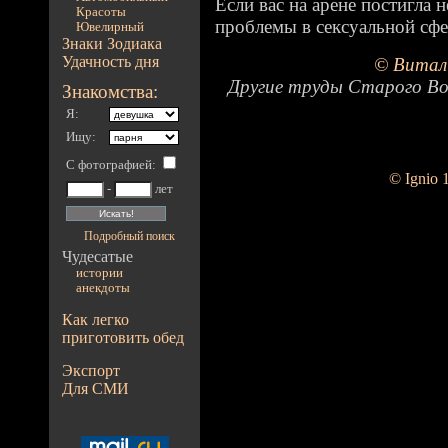
Если вас на арене постигла 
Красоты
проблемы в сексуальной сфе
Ювелирный
Знаки Зодиака
Удачность дня
© Витал
Другие труды Старого Во
Знакомства:
Я:
Ищу:
С фотографией
:
© Ignio 
-
лет
Подробный поиск
Чудесатые
истории
анекдоты
Как легко
приготовить обед
Экспорт
Для СМИ