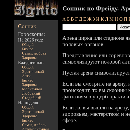
Сонник по Фрейду. Ар
А
Б
В
Г
Д
Е
Ж
З
И
К
Л
М
Н
О
П
Сонник
Гороскопы:
Арена цирка или стадиона я
На 2026 год:
половых органов
Общий
Бизнес
Семья, любовь
Представление или соревнов
Здоровье
символизируют половой акт
Ежедневные:
Общий
Эротический
Пустая арена символизирует
Анти
Бизнес
Если вы смотрите на арену, 
Здоровья
Мобильный
происходит, то вы склонны
Любовный
фантазиям в ущерб практике
Съедобный
На неделю:
Если же вы вышли на арену,
Общий
Эротический
здоровьем, мастерством и н
Здоровье
сфере.
Бизнес
Семья, любовь
Автомобильный