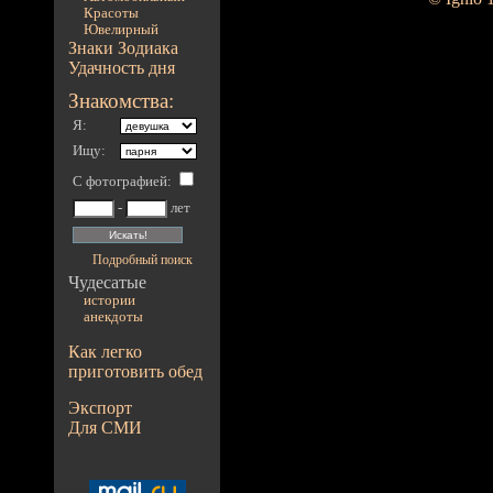
Красоты
Ювелирный
Знаки Зодиака
Удачность дня
Знакомства:
Я:
Ищу:
С фотографией
:
-
лет
Подробный поиск
Чудесатые
истории
анекдоты
Как легко
приготовить обед
Экспорт
Для СМИ