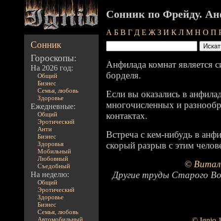
Сонник по Фрейду. Ан
А
Б
В
Г
Д
Е
Ж
З
И
К
Л
М
Н
О
П
Сонник
Гороскопы:
Анфилада комнат является 
На 2026 год:
борделя.
Общий
Бизнес
Семья, любовь
Если вы оказались в анфилад
Здоровье
многочисленных и разнообр
Ежедневные:
контактах.
Общий
Эротический
Анти
Встреча с кем-нибудь в анф
Бизнес
скорый разрыв с этим челов
Здоровья
Мобильный
Любовный
© Витал
Съедобный
Другие труды Старого Во
На неделю:
Общий
Эротический
Здоровье
Бизнес
Семья, любовь
Автомобильный
© Ignio 