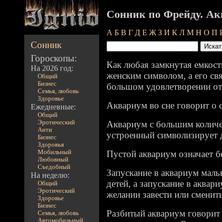
Сонник по Фрейду. А
А
Б
В
Г
Д
Е
Ж
З
И
К
Л
М
Н
О
П
Сонник
Гороскопы:
Как любая замкнутая емкост
На 2026 год:
женским символом, а его свя
Общий
Бизнес
большом удовлетворении от
Семья, любовь
Здоровье
Аквариум во сне говорит о 
Ежедневные:
Общий
Эротический
Аквариум с большим количе
Анти
устроенный символизирует 
Бизнес
Здоровья
Мобильный
Пустой аквариум означает б
Любовный
Съедобный
Запускание в аквариум маль
На неделю:
детей, а запускание в аквар
Общий
Эротический
желании завести или сменить
Здоровье
Бизнес
Разбитый аквариум говорит
Семья, любовь
Автомобильный