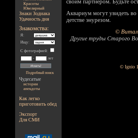
своим партнером. Будьте о
Красоты
Ювелирный
Аквариум могут увидеть во 
Знаки Зодиака
Удачность дня
детстве энурезом.
Знакомства:
© Витал
Я:
Другие труды Старого Во
Ищу:
С фотографией
:
-
лет
© Ignio 
Подробный поиск
Чудесатые
истории
анекдоты
Как легко
приготовить обед
Экспорт
Для СМИ