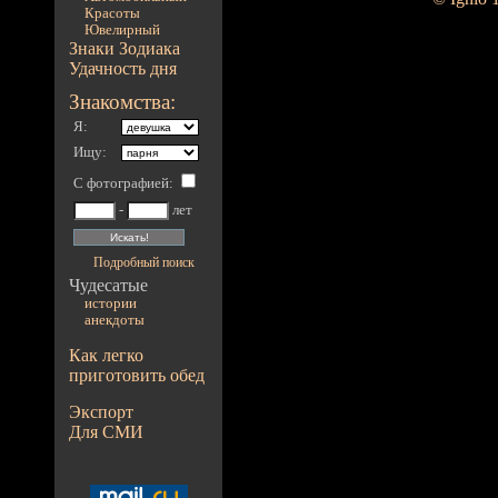
Красоты
Ювелирный
Знаки Зодиака
Удачность дня
Знакомства:
Я:
Ищу:
С фотографией
:
-
лет
Подробный поиск
Чудесатые
истории
анекдоты
Как легко
приготовить обед
Экспорт
Для СМИ