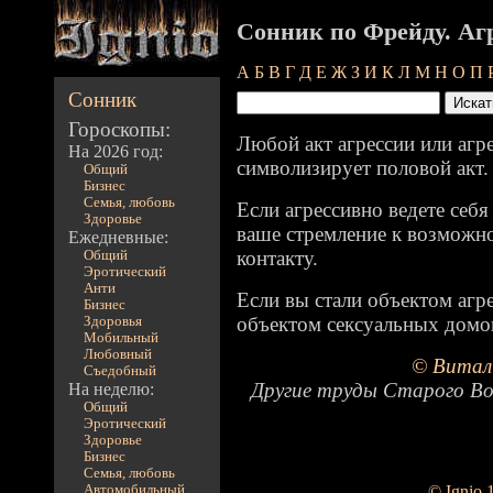
Сонник по Фрейду. Аг
А
Б
В
Г
Д
Е
Ж
З
И
К
Л
М
Н
О
П
Сонник
Гороскопы:
Любой акт агрессии или агр
На 2026 год:
символизирует половой акт.
Общий
Бизнес
Семья, любовь
Если агрессивно ведете себя
Здоровье
ваше стремление к возможн
Ежедневные:
контакту.
Общий
Эротический
Анти
Если вы стали объектом агре
Бизнес
объектом сексуальных домог
Здоровья
Мобильный
Любовный
© Витал
Съедобный
Другие труды Старого Во
На неделю:
Общий
Эротический
Здоровье
Бизнес
Семья, любовь
Автомобильный
© Ignio 