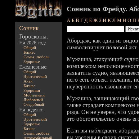
Сонник по Фрейду. Аб
А
Б
В
Г
Д
Е
Ж
З
И
К
Л
М
Н
О
П
Сонник
Гороскопы:
Абордаж, как один из видов
На 2026 год:
символизирует половой акт.
Общий
Бизнес
Семья, любовь
Мужчина, атакующий судно 
Здоровье
комплексом неполноценности
Ежедневные:
захватить судно, являющее
Общий
Эротический
него есть объект желания, 
Анти
неуверенность сковывают ег
Бизнес
Здоровья
Мобильный
Мужчина, защищающий свое 
Любовный
также страдает комплексом 
Съедобный
На неделю:
рода. Он не уверен, что удо
Общий
это обстоятельство очень ег
Эротический
Здоровье
Бизнес
Если вы наблюдаете абордаж 
Семья, любовь
вы уверены в своих силах, 
Автомобильный