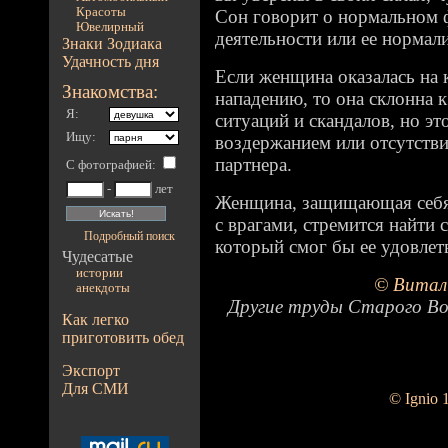
Красоты
Сон говорит о нормальном
Ювелирный
деятельности или ее нормал
Знаки Зодиака
Удачность дня
Если женщина оказалась на 
Знакомства:
нападению, то она склонна 
Я:
ситуаций и скандалов, но 
Ищу:
воздержанием или отсутстви
партнера.
С фотографией
:
-
лет
Женщина, защищающая себя 
с врагами, стремится найти 
Подробный поиск
который смог бы ее удовлет
Чудесатые
истории
© Витал
анекдоты
Другие труды Старого Во
Как легко
приготовить обед
Экспорт
Для СМИ
© Ignio 