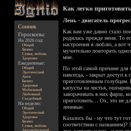
Как легко приготовить 
Лень - двигатель прогрес
Сонник
Как вам уже давно стало по
Гороскопы:
родилась прежде меня. То ес
На 2026 год:
настроения я люблю, а вот 
Общий
Бизнес
мучительно повторять однот
Семья, любовь
мне.
Здоровье
Ежедневные:
По этой самой причине для м
Общий
Эротический
навсегда, - закрыт доступ к
Анти
приготовленным голубцам. 
Бизнес
Здоровья
капусты на листья, ошпарив
Мобильный
заворачивать в них фарш, к
Любовный
Съедобный
приготовить… Ох, это не дл
На неделю:
ленивые.
Общий
Эротический
Здоровье
Казалось бы - ну что тут го
Бизнес
соответствии с названием)?
Семья, любовь
лук, капусту и рис - и вся э
Автомобильный