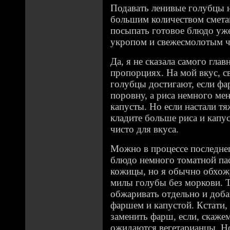
Подавать ленивые голубцы н
большим количеством смета
посыпать готовое блюдо уже
укропом и свежесмолотым 
Да, я не сказала самого глав
пропорциях. На мой вкус, с
голубцы достигают, если фа
поровну, а риса немного ме
капусты. Но если настали тя
кладите больше риса и капус
чисто для вкуса.
Можно в процессе последне
блюдо немного томатной па
кожицы, но я обычно обхожу
милы голубы без моркови. Т
обжаривать отдельно и доба
фаршем и капустой. Кстати
заменить фарш, если, скажем
ожидаются вегетарианцы. Но