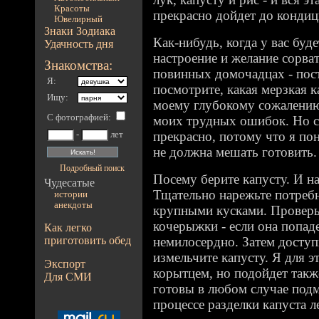
Красоты
прекрасно дойдет до кондиц
Ювелирный
Знаки Зодиака
Как-нибудь, когда у вас буд
Удачность дня
настроение и желание сорват
Знакомства:
повинных домочадцах - пост
Я:
посмотрите, какая мерзкая к
Ищу:
моему глубокому сожалению
С фотографией
:
моих трудных ошибок. Но с
прекрасно, потому что я по
-
лет
не должна мешать готовить.
Подробный поиск
Посему берите капусту. И на
Чудесатые
Тщательно нарежьте потребн
истории
анекдоты
крупными кусками. Проверь
кочерыжки - если она попаде
Как легко
приготовить обед
немилосердно. Затем досту
измельчите капусту. Я для э
Экспорт
корытцем, но подойдет такж
Для СМИ
готовы в любом случае подм
процессе разделки капуста ле