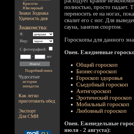
расходует крайне неэкономн
Красоты
полностью, просто падает. Т
Ювелирный
Знаки Зодиака
переносить ее на ногах, пок
Удачность дня
свалит его с ног. Для вывед
сауна, занятия спортом.
Знакомства:
Я:
Гороскопы для данного зна
Ищу:
С фотографией
:
Овен. Ежедневные гороскоп
-
лет
Общий гороскоп
Бизнес-гороскоп
Подробный поиск
Чудесатые
Гороскоп здоровья
истории
Съедобный гороскоп
анекдоты
Антигороскоп
Как легко
Эротический гороскоп
приготовить обед
Мобильный гороскоп
Любовный гороскоп
Экспорт
Для СМИ
Овен. Еженедельные гороск
июля - 2 августа):