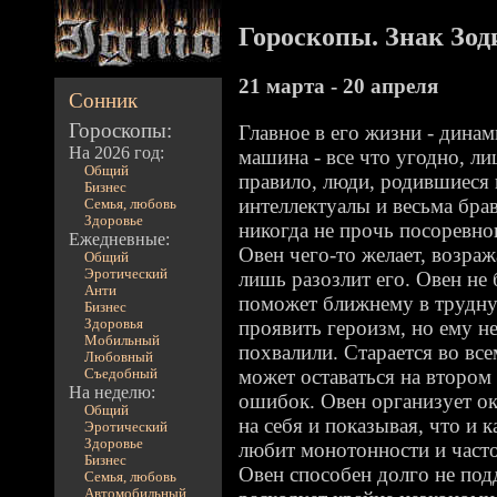
Гороскопы. Знак Зод
21 марта - 20 апреля
Сонник
Гороскопы:
Главное в его жизни - дина
На 2026 год:
машина - все что угодно, л
Общий
правило, люди, родившиеся 
Бизнес
интеллектуалы и весьма бра
Семья, любовь
Здоровье
никогда не прочь посоревно
Ежедневные:
Овен чего-то желает, возраж
Общий
Эротический
лишь разозлит его. Овен не 
Анти
поможет ближнему в трудну
Бизнес
Здоровья
проявить героизм, но ему не
Мобильный
похвалили. Старается во все
Любовный
может оставаться на втором
Съедобный
На неделю:
ошибок. Овен организует о
Общий
на себя и показывая, что и 
Эротический
Здоровье
любит монотонности и часто
Бизнес
Овен способен долго не подд
Семья, любовь
Автомобильный