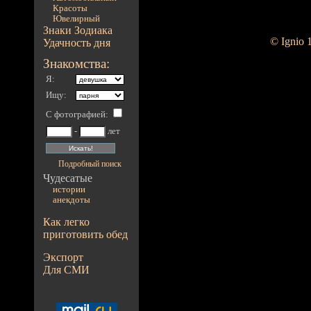
Красоты
Ювелирный
Знаки Зодиака
© Ignio 
Удачность дня
Знакомства:
Я:
Ищу:
С фотографией
:
-
лет
Подробный поиск
Чудесатые
истории
анекдоты
Как легко
приготовить обед
Экспорт
Для СМИ