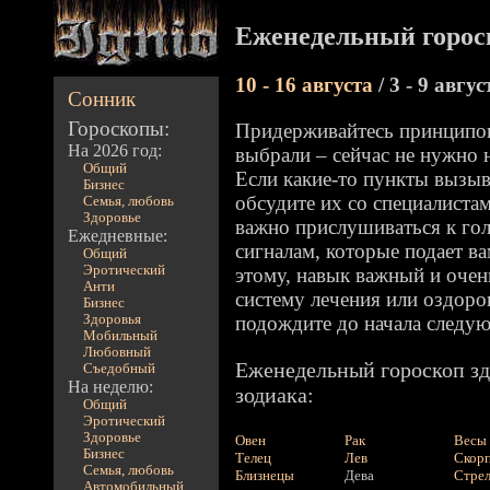
Еженедельный гороск
10 - 16 августа
/ 3 - 9 авгус
Сонник
Гороскопы:
Придерживайтесь принципов
На 2026 год:
выбрали – сейчас не нужно 
Общий
Если какие-то пункты вызыв
Бизнес
обсудите их со специалистам
Семья, любовь
Здоровье
важно прислушиваться к гол
Ежедневные:
сигналам, которые подает в
Общий
Эротический
этому, навык важный и очен
Анти
систему лечения или оздоро
Бизнес
Здоровья
подождите до начала следу
Мобильный
Любовный
Еженедельный гороскоп зд
Съедобный
На неделю:
зодиака:
Общий
Эротический
Здоровье
Овен
Рак
Весы
Бизнес
Телец
Лев
Скор
Семья, любовь
Близнецы
Дева
Стре
Автомобильный