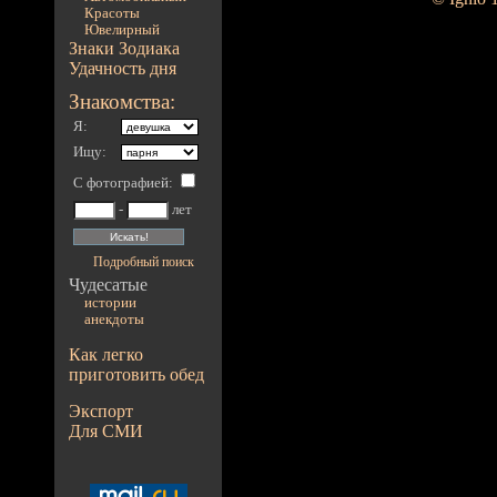
Красоты
Ювелирный
Знаки Зодиака
Удачность дня
Знакомства:
Я:
Ищу:
С фотографией
:
-
лет
Подробный поиск
Чудесатые
истории
анекдоты
Как легко
приготовить обед
Экспорт
Для СМИ