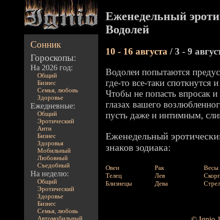
Еженедельный эроти
Водолей
Сонник
10 - 16 августа
/ 3 - 9 авгус
Гороскопы:
На 2026 год:
Водолеи попытаются предусм
Общий
где-то все-таки споткнутся 
Бизнес
Семья, любовь
Чтобы не попасть впросак и
Здоровье
глазах вашего возлюбленног
Ежедневные:
пусть даже и интимным, сл
Общий
Эротический
Анти
Еженедельный эротический
Бизнес
Здоровья
знаков зодиака:
Мобильный
Любовный
Съедобный
Овен
Рак
Весы
На неделю:
Телец
Лев
Скор
Общий
Близнецы
Дева
Стре
Эротический
Здоровье
Бизнес
Семья, любовь
Автомобильный
© Ignio 