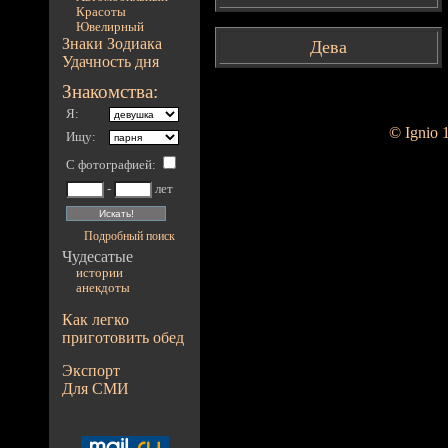
Красоты
Ювелирный
Знаки Зодиака
Дева
Удачность дня
Знакомства:
Я:
© Ignio 
Ищу:
С фотографией
:
-
лет
Подробный поиск
Чудесатые
истории
анекдоты
Как легко
приготовить обед
Экспорт
Для СМИ