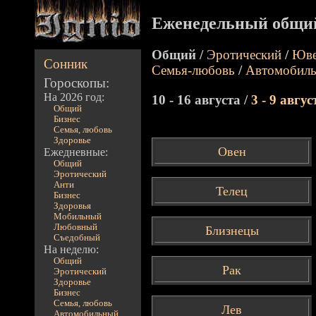
Еженедельный общий
Общий /
Эротический
/
Юве
Сонник
Семья-любовь
/
Автомобил
Гороскопы:
На 2026 год:
10 - 16 августа /
3 - 9 авгус
Общий
Бизнес
Семья, любовь
Здоровье
Овен
Ежедневные:
Общий
Эротический
Анти
Телец
Бизнес
Здоровья
Мобильный
Любовный
Близнецы
Съедобный
На неделю:
Общий
Рак
Эротический
Здоровье
Бизнес
Семья, любовь
Лев
Автомобильный