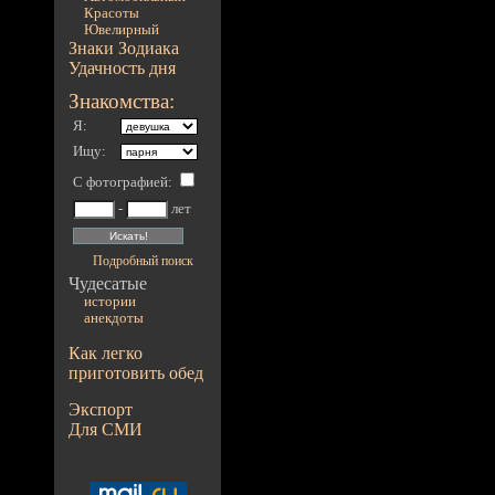
Красоты
Ювелирный
Знаки Зодиака
Удачность дня
Знакомства:
Я:
Ищу:
С фотографией
:
-
лет
Подробный поиск
Чудесатые
истории
анекдоты
Как легко
приготовить обед
Экспорт
Для СМИ