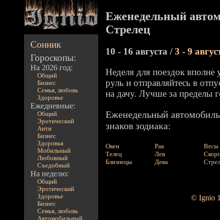
Еженедельный автом
Стрелец
Сонник
10 - 16 августа /
3 - 9 авгус
Гороскопы:
На 2026 год:
Неделя для поездок вполне у
Общий
руль и отправляйтесь в отпу
Бизнес
Семья, любовь
на дачу. Лучше за пределы 
Здоровье
Ежедневные:
Еженедельный автомобиль
Общий
Эротический
знаков зодиака:
Анти
Бизнес
Здоровья
Овен
Рак
Весы
Мобильный
Телец
Лев
Скор
Любовный
Близнецы
Дева
Стре
Съедобный
На неделю:
Общий
Эротический
Здоровье
© Ignio 
Бизнес
Семья, любовь
Автомобильный