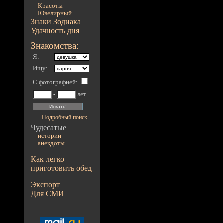
Красоты
Ювелирный
Знаки Зодиака
Удачность дня
Знакомства:
Я:
Ищу:
С фотографией
:
-
лет
Подробный поиск
Чудесатые
истории
анекдоты
Как легко
приготовить обед
Экспорт
Для СМИ