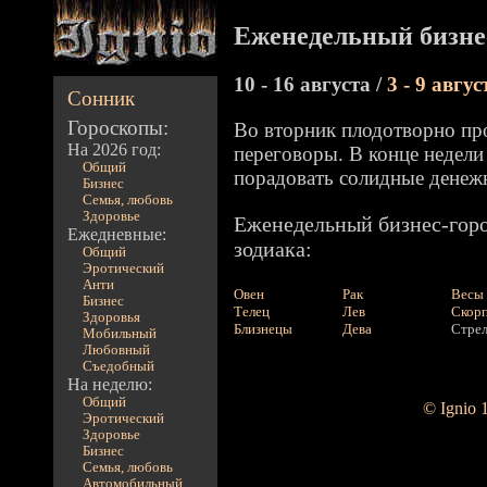
Еженедельный бизнес
10 - 16 августа /
3 - 9 авгус
Сонник
Гороскопы:
Во вторник плодотворно пр
На 2026 год:
переговоры. В конце недели
Общий
порадовать солидные денеж
Бизнес
Семья, любовь
Здоровье
Еженедельный бизнес-горо
Ежедневные:
зодиака:
Общий
Эротический
Анти
Овен
Рак
Весы
Бизнес
Телец
Лев
Скор
Здоровья
Близнецы
Дева
Стре
Мобильный
Любовный
Съедобный
На неделю:
Общий
© Ignio 
Эротический
Здоровье
Бизнес
Семья, любовь
Автомобильный