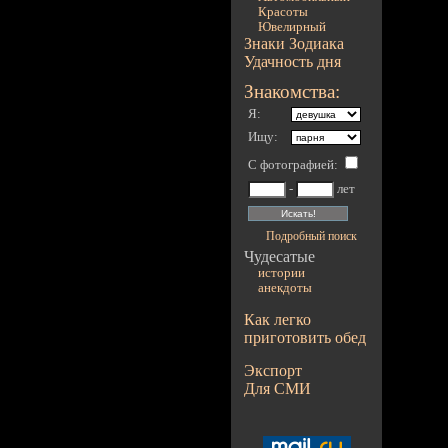
Красоты
Ювелирный
Знаки Зодиака
Удачность дня
Знакомства:
Я:
Ищу:
С фотографией
:
-
лет
Подробный поиск
Чудесатые
истории
анекдоты
Как легко
приготовить обед
Экспорт
Для СМИ