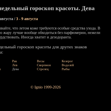
едельный гороскоп красоты. Дева
 августа /
3 - 9 августа
вайте, что летом коже требуются особые средства ухода. В
ю жару лучше вообще обходиться без парфюмерии, нежели
рдствовать. Иногда хватит и дезодоранта.
дельный гороскоп красоты для других знаков
а:
Рак
Весы
Козерог
Лев
Скорпион
Водолей
ы
Дева
Стрелец
Рыбы
© Ignio 1999-2026