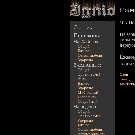
Ежен
10 - 16
Сонник
Не забы
Гороскопы:
сильну
На 2026 год:
переусе
Общий
Бизнес
Семья, любовь
Ежене
Здоровье
зодиак
Ежедневные:
Общий
Овен
Эротический
Анти
Телец
Бизнес
Близнец
Здоровья
Мобильный
Любовный
Съедобный
На неделю:
Общий
Эротический
Здоровье
Бизнес
Семья, любовь
Автомобильный