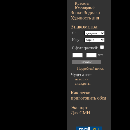
Красоты
Ювелирный
Знаки Зодиака
Удачность дня
Знакомства:
Я:
Ищу:
С фотографией
:
-
лет
Подробный поиск
Чудесатые
истории
анекдоты
Как легко
приготовить обед
Экспорт
Для СМИ