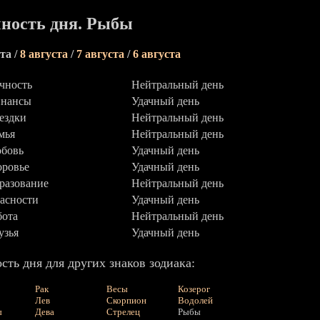
ность дня. Рыбы
та /
8 августа
/
7 августа
/
6 августа
чность
Нейтральный день
нансы
Удачный день
ездки
Нейтральный день
мья
Нейтральный день
бовь
Удачный день
оровье
Удачный день
разование
Нейтральный день
асности
Удачный день
бота
Нейтральный день
узья
Удачный день
сть дня для других знаков зодиака:
Рак
Весы
Козерог
Лев
Скорпион
Водолей
ы
Дева
Стрелец
Рыбы