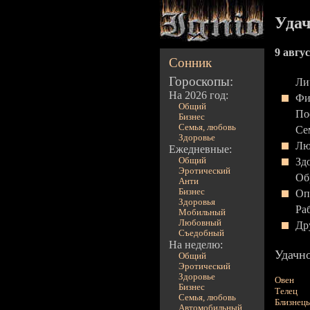
Удач
9 авгус
Сонник
Гороскопы:
Ли
На 2026 год:
Фи
Общий
По
Бизнес
Семья, любовь
Се
Здоровье
Лю
Ежедневные:
Общий
Зд
Эротический
Об
Анти
Бизнес
Оп
Здоровья
Ра
Мобильный
Любовный
Др
Съедобный
На неделю:
Удачно
Общий
Эротический
Здоровье
Овен
Бизнес
Телец
Семья, любовь
Близнец
Автомобильный