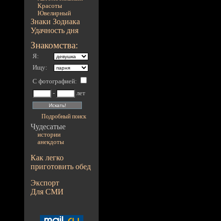
Красоты
Ювелирный
Знаки Зодиака
Удачность дня
Знакомства:
Я:
Ищу:
С фотографией
:
-
лет
Подробный поиск
Чудесатые
истории
анекдоты
Как легко
приготовить обед
Экспорт
Для СМИ