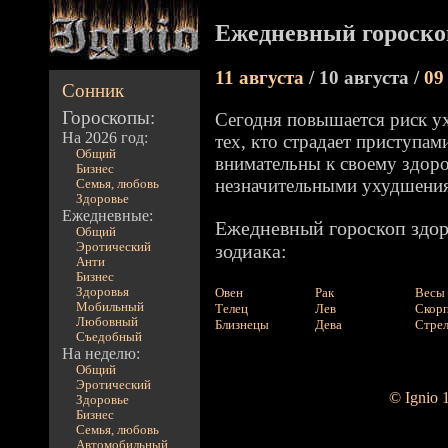
Ежедневный гороско
11 августа
/ 10 августа /
09
Сонник
Гороскопы:
Сегодня повышается риск у
На 2026 год:
тех, кто страдает приступам
Общий
внимательны к своему здоро
Бизнес
незначительными ухудшения
Семья, любовь
Здоровье
Ежедневные:
Ежедневный гороскоп здор
Общий
Эротический
зодиака:
Анти
Бизнес
Здоровья
Овен
Рак
Весы
Мобильный
Телец
Лев
Скор
Любовный
Близнецы
Дева
Стре
Съедобный
На неделю:
Общий
Эротический
© Ignio 
Здоровье
Бизнес
Семья, любовь
Автомобильный