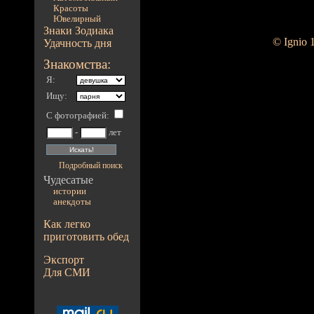
Красоты
Ювелирный
Знаки Зодиака
© Ignio 
Удачность дня
Знакомства:
Я:
Ищу:
С фотографией
:
-
лет
Подробный поиск
Чудесатые
истории
анекдоты
Как легко
приготовить обед
Экспорт
Для СМИ