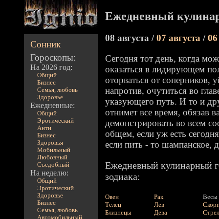
Ежедневный кулинар
08 августа /
07 августа
/
06
Сонник
Гороскопы:
Сегодня тот день, когда мож
На 2026 год:
оказаться в лидирующем пол
Общий
оторваться от соперников, у
Бизнес
напротив, очутиться во глав
Семья, любовь
Здоровье
указующего путь. И то и др
Ежедневные:
отнимет все время, обязав ва
Общий
Эротический
демонстрировать во всем с
Анти
общем, если уж есть сегодня
Бизнес
Здоровья
если пить - то шампанское, 
Мобильный
Любовный
Ежедневный кулинарный го
Съедобный
На неделю:
зодиака:
Общий
Эротический
Здоровье
Овен
Рак
Весы
Бизнес
Телец
Лев
Скор
Семья, любовь
Близнецы
Дева
Стре
Автомобильный