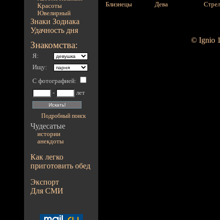
Близнецы
Дева
Стре
Красоты
Ювелирный
Знаки Зодиака
Удачность дня
© Ignio 
Знакомства:
Я:
Ищу:
С фотографией
:
-
лет
Подробный поиск
Чудесатые
истории
анекдоты
Как легко
приготовить обед
Экспорт
Для СМИ