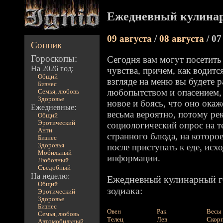
Ежедневный кулинар
09 августа
/
08 августа
/ 07
Сонник
Гороскопы:
Сегодня вам могут посетить
На 2026 год:
чувства, причем, как водит
Общий
взгляде на меню вы будете 
Бизнес
любопытством и опасением,
Семья, любовь
Здоровье
новое и боясь, что оно окаж
Ежедневные:
весьма вероятно, потому ре
Общий
Эротический
социологический опрос на т
Анти
странного блюда, на которо
Бизнес
Здоровья
после приступать к еде, исх
Мобильный
информации.
Любовный
Съедобный
На неделю:
Ежедневный кулинарный го
Общий
зодиака:
Эротический
Здоровье
Бизнес
Овен
Рак
Весы
Семья, любовь
Телец
Лев
Скор
Автомобильный