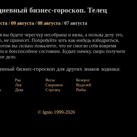
невный бизнес-гороскоп. Телец
уста
/
09 августа
/
08 августа
/ 07 августа
 вы будете чересчур несобраны и вялы, а пользы делу это,
, не принесет. Попробуйте хоть как-нибудь взбодриться,
потом вы сильно пожалеете, что не смогли себя вовремя
и в боеспособное состояние. Будьте начеку, скоро получите
ое дело.
вный бизнес-гороскоп для других знаков зодиака:
Рак
Весы
Козерог
Лев
Скорпион
Водолей
ы
Дева
Стрелец
Рыбы
© Ignio 1999-2026