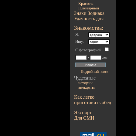
Красоты
Ювелирный
Знаки Зодиака
Удачность дня
Знакомства:
Я:
Ищу:
С фотографией
:
-
лет
Подробный поиск
Чудесатые
истории
анекдоты
Как легко
приготовить обед
Экспорт
Для СМИ