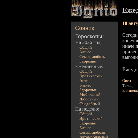
Ежед
10 авг
Сонник
Сегодня
Гороскопы:
конечно
На 2026 год:
иначе 
Общий
привест
Бизнес
Семья, любовь
выгодн
Здоровье
Ежедневные:
Ежедне
Общий
Эротический
Овен
Анти
Бизнес
Телец
Здоровья
Близнец
Мобильный
Любовный
Съедобный
На неделю:
Общий
Эротический
Здоровье
Бизнес
Семья, любовь
Автомобильный