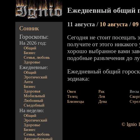
Ежедневный общий г
11 августа /
10 августа
/
09
Сонник
Гороскопы:
Сегодня не стоит посещать з
На 2026 год:
получите от этого никакого 
Общий
хорошо выбранное вами зав
Бизнес
подобные развлечения до л
Семья, любовь
Здоровье
Ежедневные:
Ежедневный общий гороско
Общий
Эротический
зодиака:
Анти
Бизнес
Здоровья
Овен
Рак
Весы
Мобильный
Телец
Лев
Скор
Любовный
Близнецы
Дева
Стре
Съедобный
На неделю:
Общий
Эротический
© Ignio 
Здоровье
Бизнес
Семья, любовь
Автомобильный