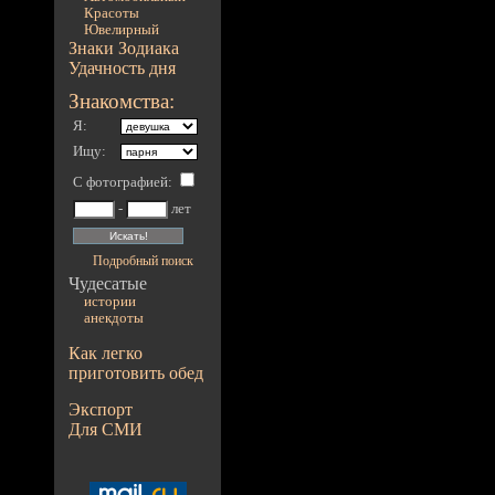
Красоты
Ювелирный
Знаки Зодиака
Удачность дня
Знакомства:
Я:
Ищу:
С фотографией
:
-
лет
Подробный поиск
Чудесатые
истории
анекдоты
Как легко
приготовить обед
Экспорт
Для СМИ