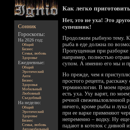
Как легко приготовить 
Нет, это не уха! Это дру
Сонник
супешник!
Гороскопы:
Продолжим рыбную тему. Кст
На 2026 год:
рыба в еде должна по возмо
Общий
Бизнес
Пропущенная при разборке 
Семья, любовь
например, полностью отрав
Здоровье
Ежедневные:
супом. А именно его мы и п
Общий
Эротический
Но прежде, чем я приступл
Анти
простого рецепта, расскажу
Бизнес
Здоровья
терминологии. В моем предс
Мобильный
есть уха. Уху варят, по мое
Любовный
Съедобный
речной свежевыловленной ры
На неделю:
ничего, кроме рыбы и лука (
Общий
Эротический
при ее варке применяют чер
Здоровье
непременно – водку. Ну еще
Бизнес
падают в котелок с дивной 
Семья, любовь
Автомобильный