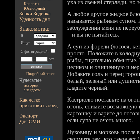
уха из свежей стерляди, но 
Красоты
Ювелирный
А любое другое жидкое блю
Знаки Зодиака
Удачность дня
называется рыбным супом. 
заблуждении меня не переуб
Знакомства:
– и вы не пытайтесь.
Я:
Ищу:
А суп из форели (лосося, ке
С фотографией
:
просто. Положите в холодн
-
лет
рыбы, тщательно обмытые. 
целиком и очищенную и нер
Добавьте соль и перец гор
Подробный поиск
Чудесатые
белый, зеленый или душисты
истории
кладите черный.
анекдоты
Кастрюлю поставьте на огонь
Как легко
приготовить обед
огонь, снимите возможную п
картошку и варите до готов
Экспорт
если супа не очень много.
Для СМИ
Луковицу и морковь после в
скормите тем, кто такое ест 