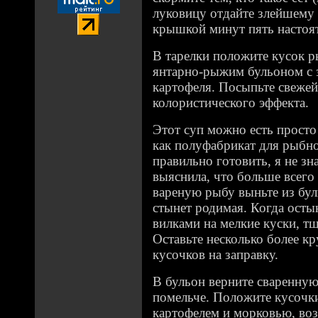
луковицу отдайте злейшему 
крышкой минут пять настоят
В тарелки положите кусок р
янтарно-рыжим бульоном с
картофеля. Посыпьте свежей
колористического эффекта.
Этот суп можно есть просто
как полуфабрикат для рыбно
правильно готовить, я не з
выяснила, что больше всего 
вареную рыбу выньте из бул
стынет родимая. Когда остын
вилками на мелкие куски, тщ
Оставьте несколько более к
кусочков на заправку.
В бульон верните сваренную 
помельче. Положите кусочк
картофелем и морковью, воз