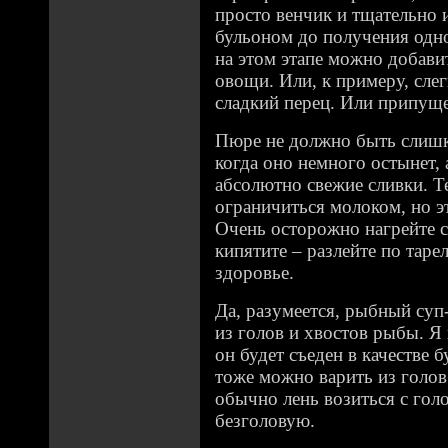
просто венчик и тщательно 
бульоном до получения одн
на этом этапе можно добави
овощи. Или, к примеру, сле
сладкий перец. Или припуще
Пюре не должно быть слишк
когда оно немного остынет, 
абсолютно свежие сливки. Те
ограничиться молоком, но э
Очень осторожно нагрейте су
кипятите – разлейте по тарел
здоровье.
Да, разумеется, рыбный су
из голов и хвостов рыбы. Я 
он будет съеден в качестве б
тоже можно варить из голов
обычно лень возиться с гол
безголовую.