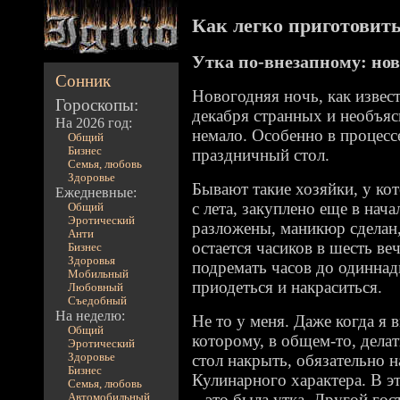
Как легко приготовить 
Утка по-внезапному: но
Сонник
Новогодняя ночь, как извест
Гороскопы:
декабря странных и необъя
На 2026 год:
немало. Особенно в процесс
Общий
Бизнес
праздничный стол.
Семья, любовь
Здоровье
Бывают такие хозяйки, у ко
Ежедневные:
с лета, закуплено еще в нача
Общий
Эротический
разложены, маникюр сделан,
Анти
остается часиков в шесть ве
Бизнес
Здоровья
подремать часов до одиннад
Мобильный
приодеться и накраситься.
Любовный
Съедобный
На неделю:
Не то у меня. Даже когда я 
Общий
которому, в общем-то, делат
Эротический
Здоровье
стол накрыть, обязательно н
Бизнес
Кулинарного характера. В э
Семья, любовь
– это была утка. Другой гос
Автомобильный