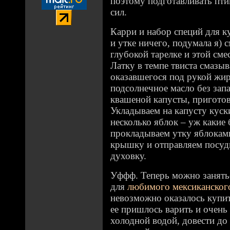
поэтому подготавливать пти
сил.
Карри и набор специй для к
и утке ничего, подумала я) 
глубокой тарелке и этой сме
Латку в темпе твиста смазы
оказавшегося под рукой жир
подсолнечное масло без запа
квашеной капусты, приготов
Укладываем на капусту куск
несколько яблок – уж какие 
прокладываем утку яблокам
крышку и отправляем посуд
духовку.
Уффф. Теперь можно занятьс
для
любимого мексиканског
невозможно оказалось купи
ее пришлось варить и очень
холодной водой, довести до 