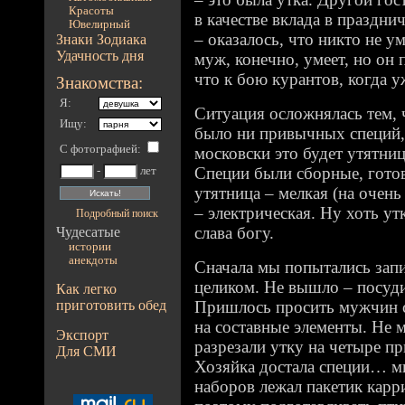
Красоты
в качестве вклада в праздни
Ювелирный
– оказалось, что никто не ум
Знаки Зодиака
Удачность дня
муж, конечно, умеет, но он 
что к бою курантов, когда 
Знакомства:
Я:
Ситуация осложнялась тем, 
Ищу:
было ни привычных специй,
С фотографией
:
московски это будет утятниц
Специи были сборные, готовы
-
лет
утятница – мелкая (на очень
– электрическая. Ну хоть ут
Подробный поиск
слава богу.
Чудесатые
истории
анекдоты
Сначала мы попытались запи
целиком. Не вышло – посуди
Как легко
приготовить обед
Пришлось просить мужчин с
на составные элементы. Не 
Экспорт
разрезали утку на четыре п
Для СМИ
Хозяйка достала специи… мн
наборов лежал пакетик карр